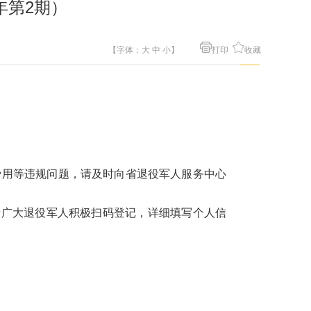
年第2期）
【字体：
大
中
小
】
打印
收藏
费用等违规问题，请及时向省退役军人服务中心
请广大退役军人积极扫码登记，详细填写个人信